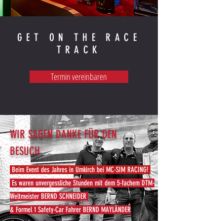
GET ON THE RACE
TRACK
Termin vereinbaren
WIR SAGEN DANKE FÜR DEN
BESUCH
Beim Event des Jahres in Umkirch bei MC-SIM RACING!
Es waren unvergessliche Stunden
mit dem 5-fachem DTM-
Weltmeister BERND SCHNEIDER
& Formel 1 Safety-Car Fahrer BERND MAYLÄNDER