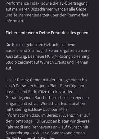
Performance Index, sowie die TV-Übertragung
auf mehreren Bildschirmen werden alle Gäste
und Teilnehmer jederzeit über den Rennverlauf
informiert.
Fiebere mit wenn Deine Freunde alles geben!
Die Bar mit gekühlten Getränken, sowie
ausreichend Sitzmöglichkeiten ergänzen unsere
Ausstattung. Das neue MC SIM Racing Streaming
Studio zeichnet auf Wunsch Events und Rennen
auf.
Unser Racing-Center mit der Lounge bietet bis
zu 40 Personen bequem Platz. Es verfügt über
ausreichend Parkplätze direkt vor dem
Gebäude, einen Raucherbereich, einen eigenen
Eingang und ist auf Wunsch als Eventlocation
mit Catering exklusiv buchbar. Mehr
Informationen dazu im Bereich „Events“ hier auf
der Homepage. Für Gruppen bieten wir diverse
Fahrmodi und Rennevents an – auf Wunsch mit
Siegerehrung – exklusive Sonderkonditionen
für Buchungen ab 2 Stunden.