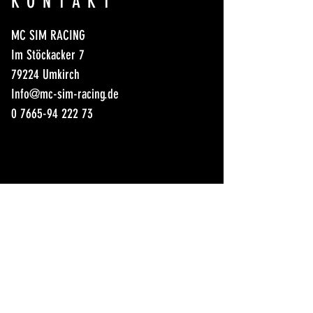
KONTAKT
MC SIM RACING
Im Stöckacker 7
79224 Umkirch
Info@mc-sim-racing.de
0 7665-94 222 73
AB
NOVEMBER NEUE
ÖFFNUNGSZEITEN
Montag: geschlossen
Dienstag: geschlossen
Mittwoch: 16.00 - 22.00 h