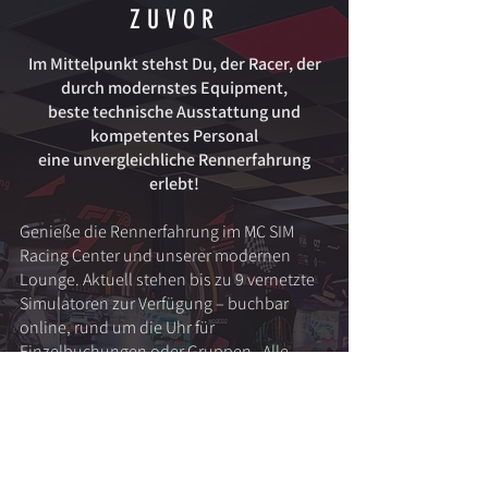
ZUVOR
Im Mittelpunkt stehst Du, der Racer, der
durch modernstes Equipment,
beste technische Ausstattung und
kompetentes Personal
eine unvergleichliche Rennerfahrung
erlebt!
Genieße die Rennerfahrung im MC SIM
Racing Center und unserer modernen
Lounge. Aktuell stehen bis zu 9 vernetzte
Simulatoren zur Verfügung – buchbar
online, rund um die Uhr für
Einzelbuchungen oder Gruppen. Alle
Systeme sind mit professionellen
Simucube Direct-Drive Lenksystemen,
Heusinkveld Hochleistungspedalen,
originalen Motorsport-Lenkrädern und
SPARCO Rennsitzen ausgestattet. Wähle