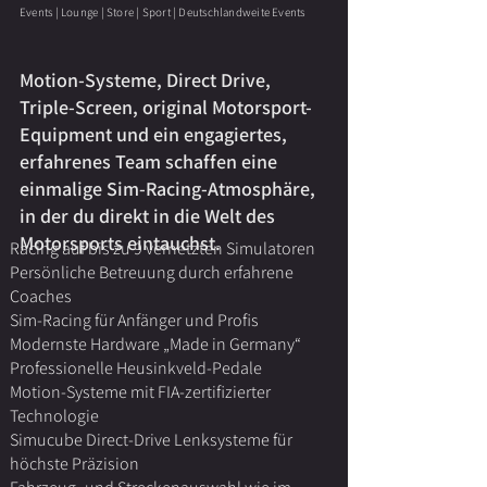
Events | Lounge | Store | Sport | Deutschlandweite Events
Motion-Systeme, Direct Drive,
Triple-Screen, original Motorsport-
Equipment und ein engagiertes,
erfahrenes Team schaffen eine
einmalige Sim-Racing-Atmosphäre,
in der du direkt in die Welt des
Motorsports eintauchst.
Racing auf bis zu 9 vernetzten Simulatoren
Persönliche Betreuung durch erfahrene
Coaches
Sim-Racing für Anfänger und Profis
Modernste Hardware „Made in Germany“
Professionelle Heusinkveld-Pedale
Motion-Systeme mit FIA-zertifizierter
Technologie
Simucube Direct-Drive Lenksysteme für
höchste Präzision